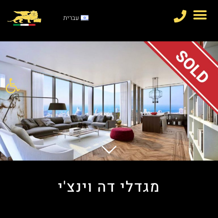
עברית
פתח סרגל
מגדלי דה וינצ'י