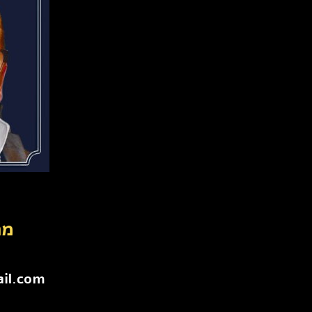
מר
ail.com