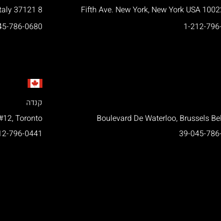
8 Via Ponte Nuovo, Verona Italy 37121
45-786-0680
1-212-796
קנדה
#12, Toronto
Boulevard De Waterloo, Brussels B
12-796-0441
39-045-786