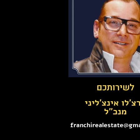
לשירותכם
צ'לו אינצ'ליני
מנכ"ל
franchirealestate@gm