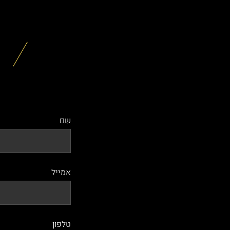
פ
שם
אמייל
טלפון